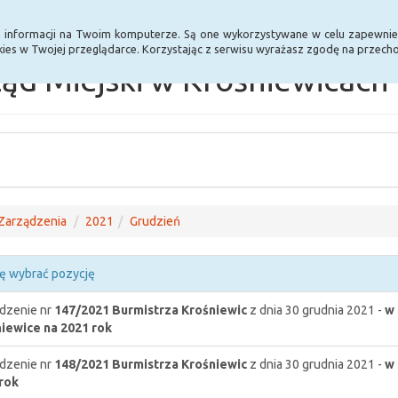
Statystyki
Poprzednia wersja BIP
a informacji na Twoim komputerze. Są one wykorzystywane w celu zapewnie
ies w Twojej przeglądarce. Korzystając z serwisu wyrażasz zgodę na przec
ąd Miejski w Krośniewicach
Zarządzenia
2021
Grudzień
ę wybrać pozycję
dzenie nr
147/2021
Burmistrza Krośniewic
z dnia 30 grudnia 2021 -
w 
iewice na 2021 rok
dzenie nr
148/2021
Burmistrza Krośniewic
z dnia 30 grudnia 2021 -
w 
rok