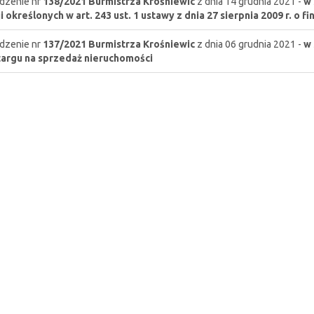
dzenie nr
138/2021
Burmistrza Krośniewic
z dnia 14 grudnia 2021 -
w 
ji określonych w art. 243 ust. 1 ustawy z dnia 27 sierpnia 2009 r. o 
dzenie nr
137/2021
Burmistrza Krośniewic
z dnia 06 grudnia 2021 -
w 
argu na sprzedaż nieruchomości