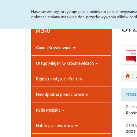
Strona główna
Rejestr zmian
Archiwum
Nasz serwis wykorzystuje pliki cookies do przechowywani
dokonać zmiany ustawień dot. przechowywania plików cook
Urz
MENU
Gmina Krośniewice
Urząd Miejski w Krośniewicach
Rejestr Instytucji Kultury
Prosz
Nieodpłatna pomoc prawna
Zarzą
Rada Miejska
Krośn
Zarzą
Nabór pracowników
2021 