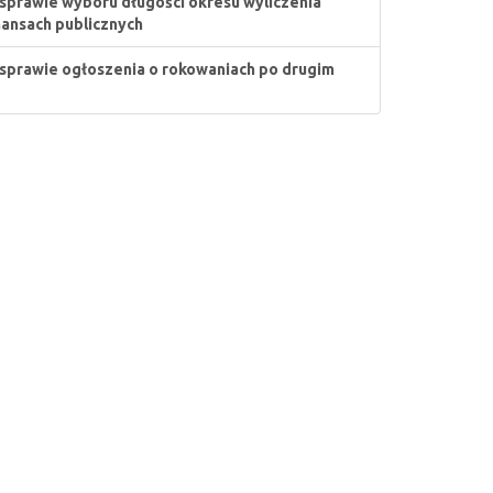
sprawie wyboru długości okresu wyliczenia
finansach publicznych
sprawie ogłoszenia o rokowaniach po drugim