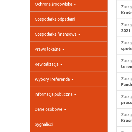
Ochrona środowiska
Zarzą
Krośn
Gospodarka odpadami
Zarzą
2021 
Gospodarka finansowa
Zarzą
społe
Prawo lokalne
Zarzą
Rewitalizacja
teren
Zarzą
Wybory i referenda
Fundu
Informacja publiczna
Zarzą
praco
Dane osobowe
Zarzą
Krośn
Sygnaliści