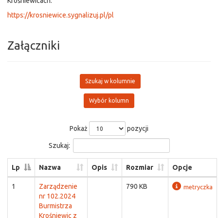
Krośniewicach:
https://krosniewice.sygnalizuj.pl/pl
Załączniki
Szukaj w kolumnie
Wybór kolumn
Pokaż
pozycji
Szukaj:
Lp
Nazwa
Opis
Rozmiar
Opcje
1
Zarządzenie
790 KB
metryczka
nr 102.2024
Burmistrza
Krośniewic z