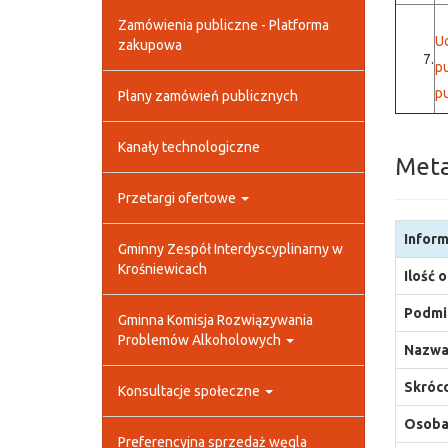
Zamówienia publiczne - Platforma
Uc
zakupowa
7.
p
p
Plany zamówień publicznych
Kanały technologiczne
Met
Przetargi ofertowe
Inform
Gminny Zespół Interdyscyplinarny w
Krośniewicach
Ilość 
Podmio
Gminna Komisja Rozwiązywania
Problemów Alkoholowych
Nazwa
Skróco
Konsultacje społeczne
Osoba,
Preferencyjna sprzedaż węgla