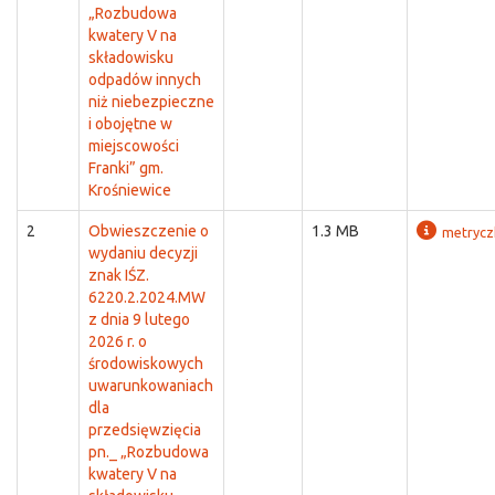
„Rozbudowa
kwatery V na
składowisku
odpadów innych
niż niebezpieczne
i obojętne w
miejscowości
Franki” gm.
Krośniewice
2
Obwieszczenie o
1.3 MB
metrycz
wydaniu decyzji
znak IŚZ.
6220.2.2024.MW
z dnia 9 lutego
2026 r. o
środowiskowych
uwarunkowaniach
dla
przedsięwzięcia
pn._ „Rozbudowa
kwatery V na