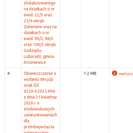
zlokalizowanego
na działkach o nr
ewid. 22/3 oraz
23/4 obręb
Zieleniew oraz na
działkach o nr
ewid. 99/2, 98/2
oraz 100/2 obręb
Godzięby-
Luboradz, gmina
Krośniewice
4
Obwieszczenie o
1.2 MB
metrycz
wydaniu decyzji
znak IŚZ.
6220.4.2025.MW
z dnia 21 kwietnia
2026 r. o
środowiskowych
uwarunkowaniach
dla
przedsięwzięcia
polegającego