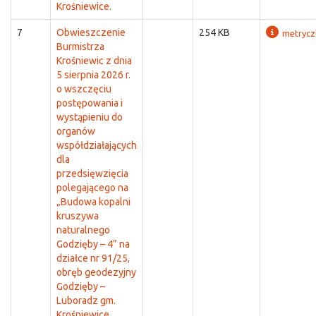
Krośniewice.
7
Obwieszczenie
254 KB
metrycz
Burmistrza
Krośniewic z dnia
5 sierpnia 2026 r.
o wszczęciu
postępowania i
wystąpieniu do
organów
współdziałających
dla
przedsięwzięcia
polegającego na
„Budowa kopalni
kruszywa
naturalnego
Godzięby – 4” na
działce nr 91/25,
obręb geodezyjny
Godzięby –
Luboradz gm.
Krośniewice