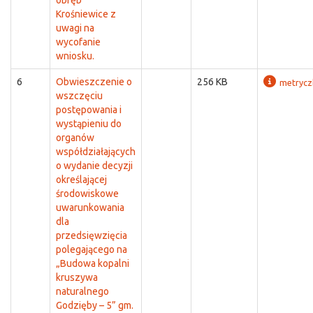
obręb
Krośniewice z
uwagi na
wycofanie
wniosku.
6
Obwieszczenie o
256 KB
metrycz
wszczęciu
postępowania i
wystąpieniu do
organów
współdziałających
o wydanie decyzji
określającej
środowiskowe
uwarunkowania
dla
przedsięwzięcia
polegającego na
„Budowa kopalni
kruszywa
naturalnego
Godzięby – 5” gm.