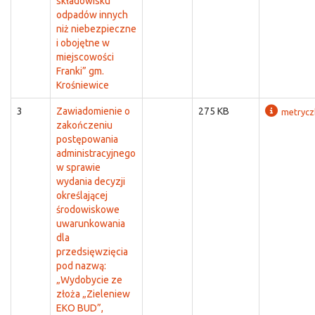
składowisku
odpadów innych
niż niebezpieczne
i obojętne w
miejscowości
Franki” gm.
Krośniewice
3
Zawiadomienie o
275 KB
metrycz
zakończeniu
postępowania
administracyjnego
w sprawie
wydania decyzji
określającej
środowiskowe
uwarunkowania
dla
przedsięwzięcia
pod nazwą:
„Wydobycie ze
złoża „Zieleniew
EKO BUD”,