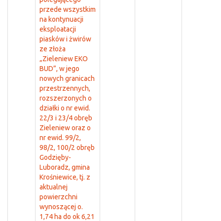
przede wszystkim
na kontynuacji
eksploatacji
piasków i żwirów
ze złoża
„Zieleniew EKO
BUD”, w jego
nowych granicach
przestrzennych,
rozszerzonych o
działki o nr ewid.
22/3 i 23/4 obręb
Zieleniew oraz o
nr ewid. 99/2,
98/2, 100/2 obręb
Godzięby-
Luboradz, gmina
Krośniewice, tj. z
aktualnej
powierzchni
wynoszącej o.
1,74 ha do ok 6,21