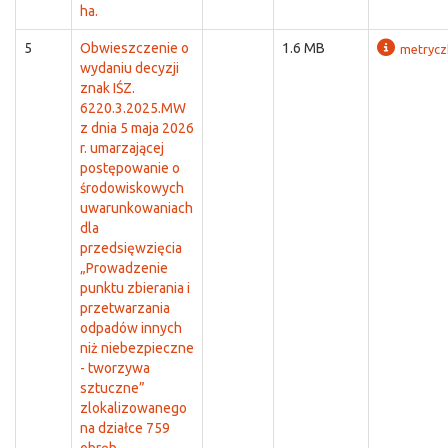
ha.
5
Obwieszczenie o
1.6 MB
metrycz
wydaniu decyzji
znak IŚZ.
6220.3.2025.MW
z dnia 5 maja 2026
r. umarzającej
postępowanie o
środowiskowych
uwarunkowaniach
dla
przedsięwzięcia
„Prowadzenie
punktu zbierania i
przetwarzania
odpadów innych
niż niebezpieczne
- tworzywa
sztuczne”
zlokalizowanego
na działce 759