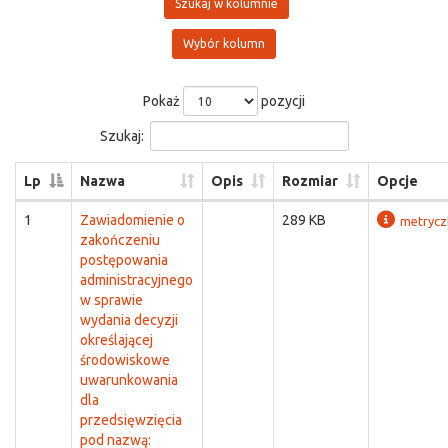
Szukaj w kolumnie
Wybór kolumn
Pokaż
pozycji
Szukaj:
Lp
Nazwa
Opis
Rozmiar
Opcje
1
Zawiadomienie o
289 KB
metrycz
zakończeniu
postępowania
administracyjnego
w sprawie
wydania decyzji
określającej
środowiskowe
uwarunkowania
dla
przedsięwzięcia
pod nazwą: