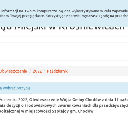
Statystyki
Poprzednia wersja BIP
a informacji na Twoim komputerze. Są one wykorzystywane w celu zapewnie
ies w Twojej przeglądarce. Korzystając z serwisu wyrażasz zgodę na przec
ąd Miejski w Krośniewicach
Obwieszczenia
2022
Październik
ę wybrać pozycję
ździernika 2022,
Obwieszczenie Wójta Gminy Chodów z dnia 11 paźdz
ia decyzji o środowiskowych uwarunkowaniach dla przedsięwzięci
oltaicznej w miejscowości Szołajdy gm. Chodów