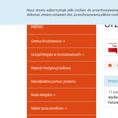
Strona główna
Rejestr zmian
Archiwum
Nasz serwis wykorzystuje pliki cookies do przechowywani
dokonać zmiany ustawień dot. przechowywania plików cook
Urz
MENU
Gmina Krośniewice
Urząd Miejski w Krośniewicach
Rejestr Instytucji Kultury
Prosz
Nieodpłatna pomoc prawna
11 pa
Rada Miejska
wydan
fotow
Nabór pracowników