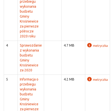
przebiegu
wykonania
budżetu
Gminy
Krośniewice
za pierwsze
półrocze
2020 roku
4
Sprawozdanie
4.7 MB
metryczka
z wykonania
budżetu
Gminy
Krośniewice
za 2020
5
Informacja o
4.2 MB
metryczka
przebiegu
wykonania
budżetu
Gminy
Krośniewice
za pierwsze