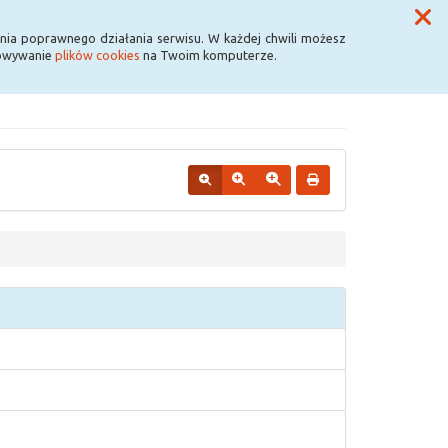
Przycisk wyszukaj duży
Szukaj
nia poprawnego działania serwisu. W każdej chwili możesz
howywanie
plików cookies
na Twoim komputerze.