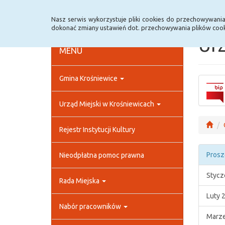
Strona główna
Rejestr zmian
Archiwum
Nasz serwis wykorzystuje pliki cookies do przechowywani
dokonać zmiany ustawień dot. przechowywania plików cook
Urz
MENU
Gmina Krośniewice
Urząd Miejski w Krośniewicach
Rejestr Instytucji Kultury
Prosz
Nieodpłatna pomoc prawna
Stycz
Rada Miejska
Luty 
Nabór pracowników
Marze