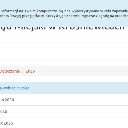
Statystyki
Poprzednia wersja BIP
a informacji na Twoim komputerze. Są one wykorzystywane w celu zapewnie
ies w Twojej przeglądarce. Korzystając z serwisu wyrażasz zgodę na przec
ąd Miejski w Krośniewicach
Ogłoszenia
2026
ę wybrać miesiąc
eń 2026
2026
c 2026