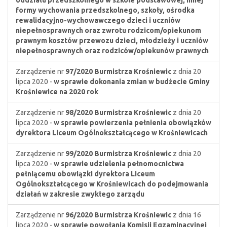
oddziału przedszkolnego w szkole podstawowej, innej
formy wychowania przedszkolnego, szkoły, ośrodka
rewalidacyjno-wychowawczego dzieci i uczniów
niepełnosprawnych oraz zwrotu rodzicom/opiekunom
prawnym kosztów przewozu dzieci, młodzieży i uczniów
niepełnosprawnych oraz rodziców/opiekunów prawnych
Zarządzenie nr
97/2020
Burmistrza Krośniewic
z dnia 20
lipca 2020 -
w sprawie dokonania zmian w budżecie Gminy
Krośniewice na 2020 rok
Zarządzenie nr
98/2020
Burmistrza Krośniewic
z dnia 20
lipca 2020 -
w sprawie powierzenia pełnienia obowiązków
dyrektora Liceum Ogólnokształcącego w Krośniewicach
Zarządzenie nr
99/2020
Burmistrza Krośniewic
z dnia 20
lipca 2020 -
w sprawie udzielenia pełnomocnictwa
pełniącemu obowiązki dyrektora Liceum
Ogólnokształcącego w Krośniewicach do podejmowania
działań w zakresie zwykłego zarządu
Zarządzenie nr
96/2020
Burmistrza Krośniewic
z dnia 16
lipca 2020 -
w sprawie powołania Komisji Egzaminacyjnej