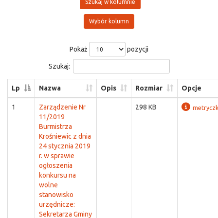
Szukaj w kolumnie
Wybór kolumn
Pokaż
pozycji
Szukaj:
Lp
Nazwa
Opis
Rozmiar
Opcje
1
Zarządzenie Nr
298 KB
metrycz
11/2019
Burmistrza
Krośniewic z dnia
24 stycznia 2019
r. w sprawie
ogłoszenia
konkursu na
wolne
stanowisko
urzędnicze:
Sekretarza Gminy