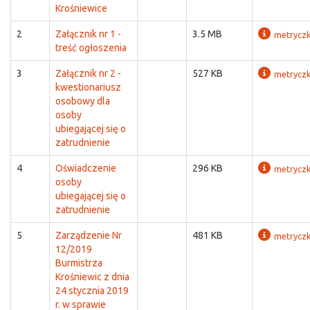
Krośniewice
2
Załącznik nr 1 -
3.5 MB
metrycz
treść ogłoszenia
3
Załącznik nr 2 -
527 KB
metrycz
kwestionariusz
osobowy dla
osoby
ubiegającej się o
zatrudnienie
4
Oświadczenie
296 KB
metrycz
osoby
ubiegającej się o
zatrudnienie
5
Zarządzenie Nr
481 KB
metrycz
12/2019
Burmistrza
Krośniewic z dnia
24 stycznia 2019
r. w sprawie