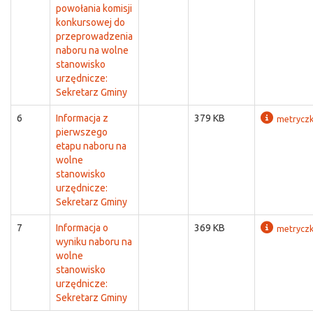
powołania komisji
konkursowej do
przeprowadzenia
naboru na wolne
stanowisko
urzędnicze:
Sekretarz Gminy
6
Informacja z
379 KB
metrycz
pierwszego
etapu naboru na
wolne
stanowisko
urzędnicze:
Sekretarz Gminy
7
Informacja o
369 KB
metrycz
wyniku naboru na
wolne
stanowisko
urzędnicze:
Sekretarz Gminy