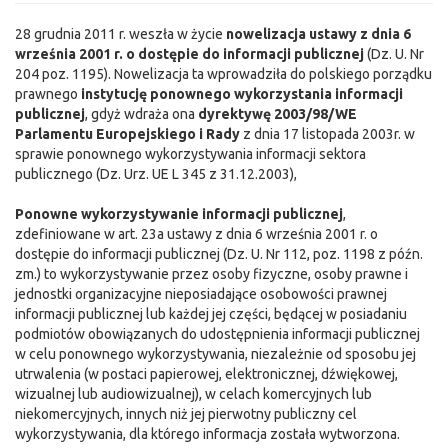
28 grudnia 2011 r. weszła w życie
nowelizacja ustawy z dnia 6
września 2001 r. o dostępie do informacji publicznej
(Dz. U. Nr
204 poz. 1195). Nowelizacja ta wprowadziła do polskiego porządku
prawnego
instytucję ponownego wykorzystania informacji
publicznej
, gdyż wdraża ona
dyrektywę 2003/98/WE
Parlamentu Europejskiego i Rady
z dnia 17 listopada 2003r. w
sprawie ponownego wykorzystywania informacji sektora
publicznego (Dz. Urz. UE L 345 z 31.12.2003),
Ponowne wykorzystywanie informacji publicznej
,
zdefiniowane w art. 23a ustawy z dnia 6 września 2001 r. o
dostępie do informacji publicznej (Dz. U. Nr 112, poz. 1198 z późn.
zm.) to wykorzystywanie przez osoby fizyczne, osoby prawne i
jednostki organizacyjne nieposiadające osobowości prawnej
informacji publicznej lub każdej jej części, będącej w posiadaniu
podmiotów obowiązanych do udostępnienia informacji publicznej
w celu ponownego wykorzystywania, niezależnie od sposobu jej
utrwalenia (w postaci papierowej, elektronicznej, dźwiękowej,
wizualnej lub audiowizualnej), w celach komercyjnych lub
niekomercyjnych, innych niż jej pierwotny publiczny cel
wykorzystywania, dla którego informacja została wytworzona.