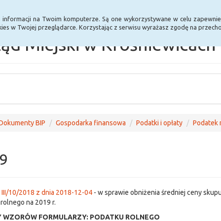
Statystyki
Poprzednia wersja BIP
a informacji na Twoim komputerze. Są one wykorzystywane w celu zapewnie
ies w Twojej przeglądarce. Korzystając z serwisu wyrażasz zgodę na przec
ąd Miejski w Krośniewicach
Dokumenty BIP
Gospodarka finansowa
Podatki i opłaty
Podatek 
9
III/10/2018 z dnia 2018-12-04
- w sprawie obniżenia średniej ceny skupu
rolnego na 2019 r.
Y WZORÓW FORMULARZY: PODATKU ROLNEGO