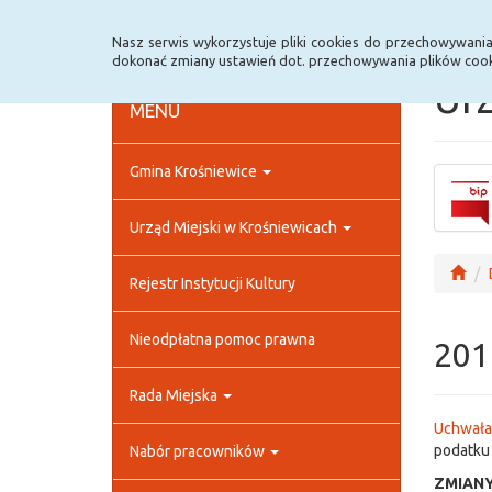
Strona główna
Rejestr zmian
Archiwum
Nasz serwis wykorzystuje pliki cookies do przechowywani
dokonać zmiany ustawień dot. przechowywania plików cook
Urz
MENU
Gmina Krośniewice
Urząd Miejski w Krośniewicach
Rejestr Instytucji Kultury
Nieodpłatna pomoc prawna
201
Rada Miejska
Uchwała 
podatku 
Nabór pracowników
ZMIAN