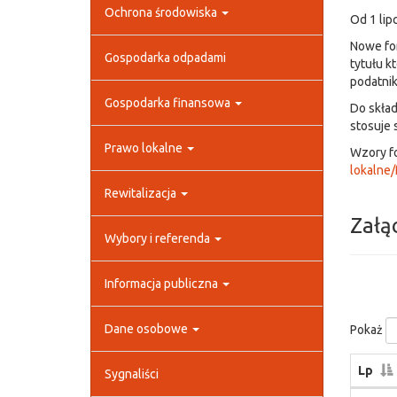
Ochrona środowiska
Od 1 lip
Nowe for
Gospodarka odpadami
tytułu k
podatnik
Gospodarka finansowa
Do skład
stosuje 
Prawo lokalne
Wzory fo
lokalne/
Rewitalizacja
Załą
Wybory i referenda
Informacja publiczna
Dane osobowe
Pokaż
Lp
Sygnaliści