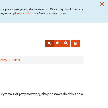
Przycisk wyszukaj duży
Szukaj
nia poprawnego działania serwisu. W każdej chwili możesz
howywanie
plików cookies
na Twoim komputerze.
rolny
2019
 żyta za 1 dt przyjmowanej jako podstawa do obliczenia