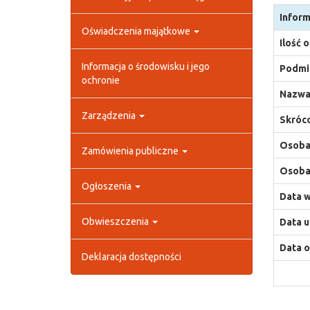
Inform
Oświadczenia majątkowe
Ilość 
Informacja o środowisku i jego
Podmio
ochronie
Nazwa
Zarządzenia
Skróco
Osoba,
Zamówienia publiczne
Osoba,
Ogłoszenia
Data w
Obwieszczenia
Data u
Data o
Deklaracja dostępności