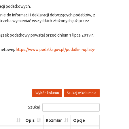
acji podatkowych.
ie do informacji i deklaracji dotyczących podatków, z
 trzeba wymieniać wszystkich złożonych już przez
wiązek podatkowy powstał przed dniem 1 lipca 2019 r.,
rnetowej:
https://www.podatki.gov.pl/podatki-i-oplaty-
Wybór kolumn
Szukaj w kolumnie
Szukaj:
Opis
Rozmiar
Opcje