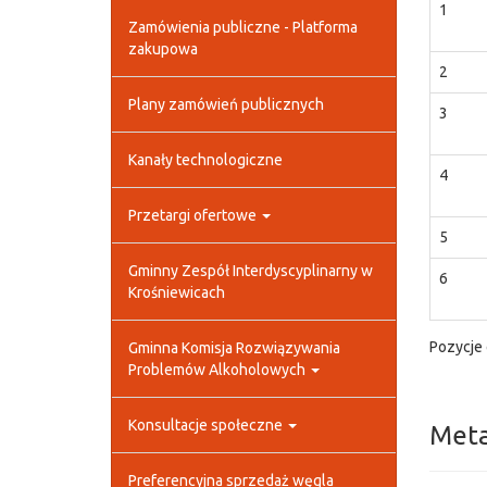
1
Zamówienia publiczne - Platforma
zakupowa
2
Plany zamówień publicznych
3
Kanały technologiczne
4
Przetargi ofertowe
5
Gminny Zespół Interdyscyplinarny w
6
Krośniewicach
Pozycje 
Gminna Komisja Rozwiązywania
Problemów Alkoholowych
Konsultacje społeczne
Met
Preferencyjna sprzedaż węgla