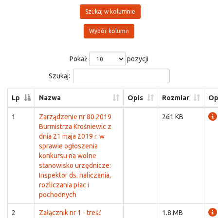
Szukaj w kolumnie
Wybór kolumn
Pokaż
pozycji
Szukaj:
Lp
Nazwa
Opis
Rozmiar
Op
1
Zarządzenie nr 80.2019
261 KB
Burmistrza Krośniewic z
dnia 21 maja 2019 r. w
sprawie ogłoszenia
konkursu na wolne
stanowisko urzędnicze:
Inspektor ds. naliczania,
rozliczania płac i
pochodnych
2
Załącznik nr 1 - treść
1.8 MB