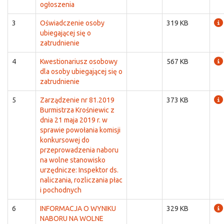
ogłoszenia
3
Oświadczenie osoby
319 KB
ubiegającej się o
zatrudnienie
4
Kwestionariusz osobowy
567 KB
dla osoby ubiegającej się o
zatrudnienie
5
Zarządzenie nr 81.2019
373 KB
Burmistrza Krośniewic z
dnia 21 maja 2019 r. w
sprawie powołania komisji
konkursowej do
przeprowadzenia naboru
na wolne stanowisko
urzędnicze: Inspektor ds.
naliczania, rozliczania płac
i pochodnych
6
INFORMACJA O WYNIKU
329 KB
NABORU NA WOLNE