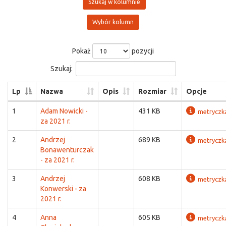
Szukaj w kolumnie
Wybór kolumn
Pokaż
pozycji
Szukaj:
Lp
Nazwa
Opis
Rozmiar
Opcje
1
Adam Nowicki -
431 KB
metryczk
za 2021 r.
2
Andrzej
689 KB
metryczk
Bonawenturczak
- za 2021 r.
3
Andrzej
608 KB
metryczk
Konwerski - za
2021 r.
4
Anna
605 KB
metryczk