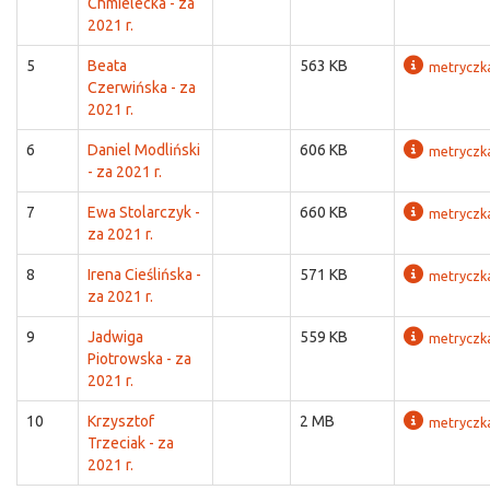
Chmielecka - za
2021 r.
5
Beata
563 KB
metryczk
Czerwińska - za
2021 r.
6
Daniel Modliński
606 KB
metryczk
- za 2021 r.
7
Ewa Stolarczyk -
660 KB
metryczk
za 2021 r.
8
Irena Cieślińska -
571 KB
metryczk
za 2021 r.
9
Jadwiga
559 KB
metryczk
Piotrowska - za
2021 r.
10
Krzysztof
2 MB
metryczk
Trzeciak - za
2021 r.