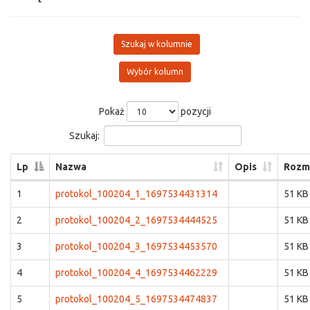
Szukaj w kolumnie
Wybór kolumn
Pokaż
pozycji
Szukaj:
Lp
Nazwa
Opis
Rozm
1
protokol_100204_1_1697534431314
51 KB
2
protokol_100204_2_1697534444525
51 KB
3
protokol_100204_3_1697534453570
51 KB
4
protokol_100204_4_1697534462229
51 KB
5
protokol_100204_5_1697534474837
51 KB