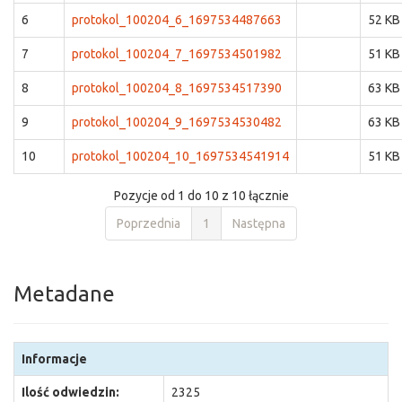
6
protokol_100204_6_1697534487663
52 KB
7
protokol_100204_7_1697534501982
51 KB
8
protokol_100204_8_1697534517390
63 KB
9
protokol_100204_9_1697534530482
63 KB
10
protokol_100204_10_1697534541914
51 KB
Pozycje od 1 do 10 z 10 łącznie
Poprzednia
1
Następna
Metadane
Informacje
Ilość odwiedzin:
2325