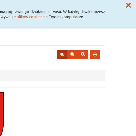
Przycisk wyszukaj duży
Szukaj
nia poprawnego działania serwisu. W każdej chwili możesz
howywanie
plików cookies
na Twoim komputerze.