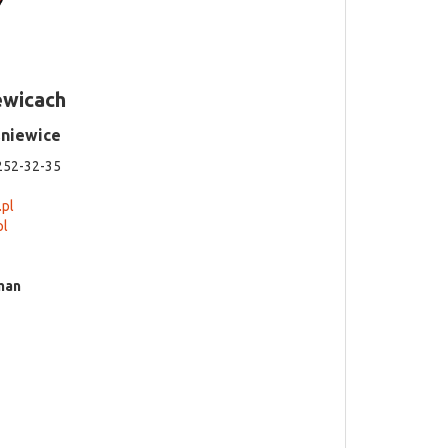
ewicach
śniewice
 252-32-35
.pl
pl
man