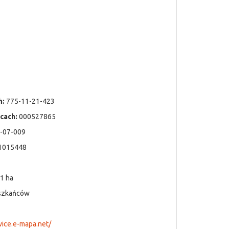
h:
775-11-21-423
cach:
000527865
-07-009
1015448
1 ha
szkańców
ice.e-mapa.net/