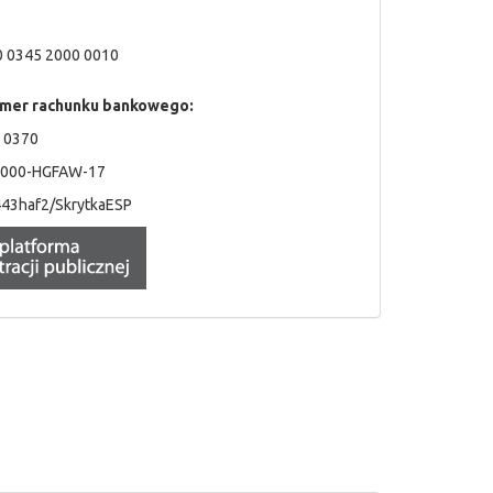
0 0345 2000 0010
umer rachunku bankowego:
 0370
4000-HGFAW-17
443haf2/SkrytkaESP